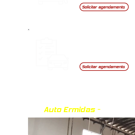
Solicitar agendamento
Inspeção
Periódica
Solicitar agendamento
Auto Ermidas -
Zona Ind