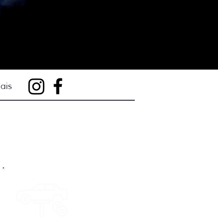
ais
Revisão