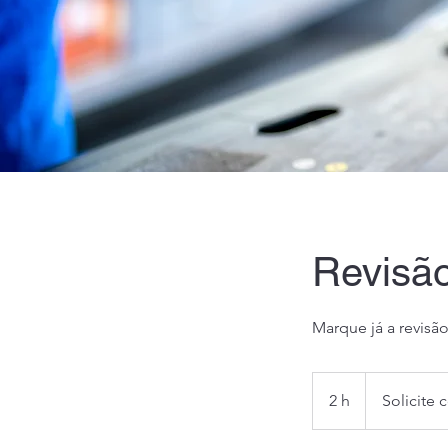
Revisã
Marque já a revisã
Solicite
cotação
2 h
2
Solicite 
h