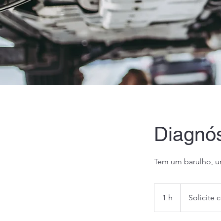
Diagnós
Tem um barulho, u
Solicite
cotação
1 h
1
Solicite 