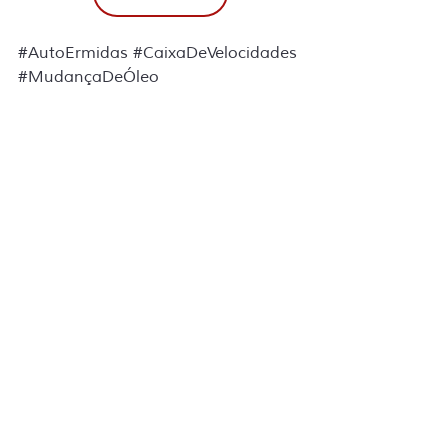
#AutoErmidas
#CaixaDeVelocidades
#MudançaDeÓleo
#LubrificanteDaCaixa
#ManutençãoPreventiva
#OficinaDeConfiança
#ATF
#CaixaManual
#CaixaAutomática
#DicaAuto
#ManutençãoAutomóvel
Manutenção
Posts recentes
Ver tudo